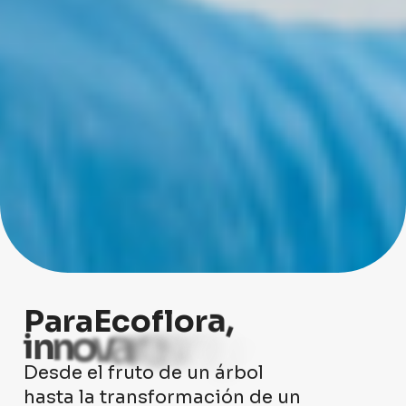
P
a
r
a
E
c
o
f
l
o
r
a
,
r
i
n
n
o
v
a
r
e
s
r
e
g
e
n
e
r
a
Desde el fruto de un árbol
hasta la transformación de un